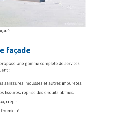
açadé
e façade
s propose une gamme complète de services
uent :
des salissures, mousses et autres impuretés.
es fissures, reprise des enduits abîmés.
x, crépis.
 l’humidité.