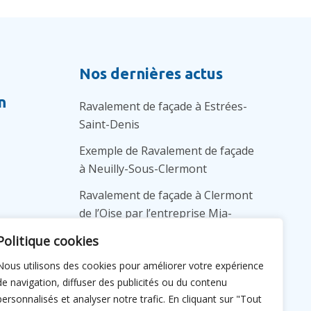
Nos dernières actus
n
Ravalement de façade à Estrées-
Saint-Denis
Exemple de Ravalement de façade
à Neuilly-Sous-Clermont
Ravalement de façade à Clermont
de l’Oise par l’entreprise Mja-
habitat
Politique cookies
Isolation des murs par l’extérieur à
Nous utilisons des cookies pour améliorer votre expérience
Compiègne
de navigation, diffuser des publicités ou du contenu
VAL D'OISE
personnalisés et analyser notre trafic. En cliquant sur "Tout
Isolation des murs par l’extérieur à