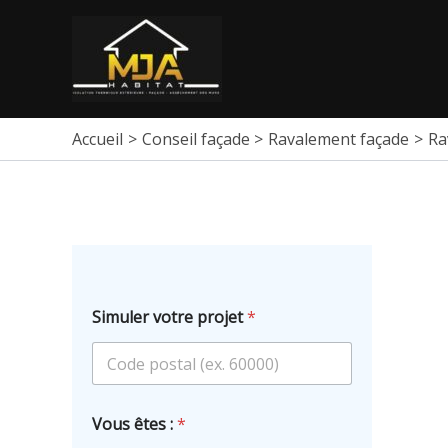
Aller
Po
au
na
contenu
Accueil
Conseil façade
Ravalement façade
Ra
Simuler votre projet
*
Vous êtes :
*