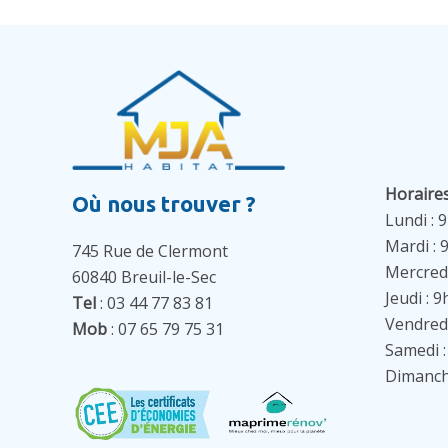
Horaire
Où nous trouver ?
Lundi : 
Mardi : 
745 Rue de Clermont
Mercredi
60840 Breuil-le-Sec
Jeudi : 
Tel
: 03 44 77 83 81
Vendredi
Mob
: 07 65 79 75 31
Samedi :
Dimanch